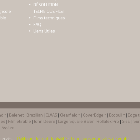
RÉSOLUTION
gricole
TECHNIQUE FILET
able
Films techniques
FAQ
Liens Utiles
nd™
|
Balenet
|
Brazilian
|
CLAAS
|
Clearfield™
|
CoverEdge™
|
Ecobull™
|
Edge 
les
|
Film étirable
|
John Deere
|
Large Square Baler
|
Rollatex Pro
|
Sisal
|
Sun
 System
éservés.
Politique de confidentialité
Conditions générales de vente
·
·