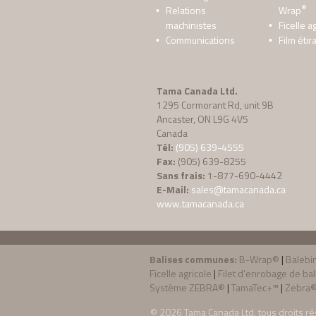
®
Relations
Wrap
machinistes
Ficelle a
Communications
Film étir
Tama Canada Ltd.
1295 Cormorant Rd, unit 9B
Ancaster, ON L9G 4V5
Canada
Tél:
(905) 639-4555
Fax:
(905) 639-8255
Sans frais:
1-877-690-4442
E-Mail:
sales@tamacanada.ca
www.tamacanada.ca
Balises communes:
B-Wrap®
|
Balebi
Ficelle agricole
|
Filet d’enrobage de bal
Système ZEBRA®
|
TamaTec+™
|
Zebra®
© 2026
Tama Canada Ltd
. tous droits r