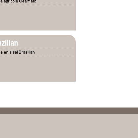
le agricole Clearfield
azilian
le en sisal Brasilian