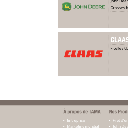
John Deer
Grosses b
CLAA
Ficelles 
À propos de TAMA
Nos Prod
Entreprise
Filet d’
Marketing mondial
John De