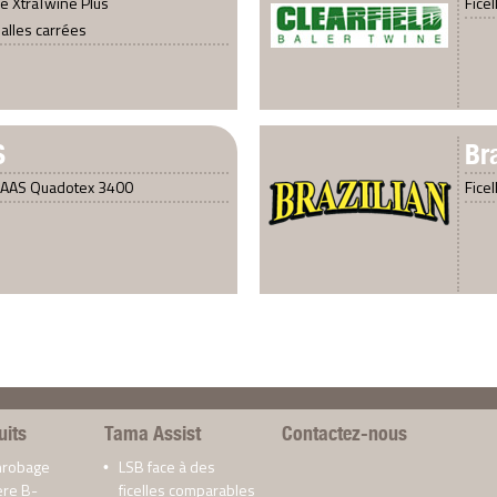
e XtraTwine Plus
Ficel
alles carrées
S
Br
CLAAS Quadotex 3400
Ficel
uits
Tama Assist
Contactez-nous
enrobage
LSB face à des
ere B-
ficelles comparables