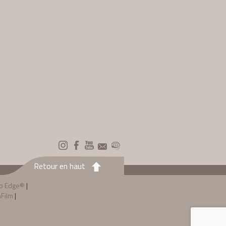
Retour en haut
to Edge®
|
Film
|