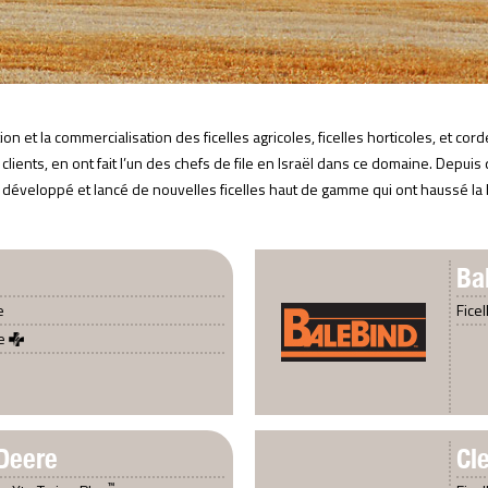
on et la commercialisation des ficelles agricoles, ficelles horticoles, et c
 clients, en ont fait l’un des chefs de file en Israël dans ce domaine. Depuis
 a développé et lancé de nouvelles ficelles haut de gamme qui ont haussé la ba
Ba
e
Fice
e
Deere
Cle
™