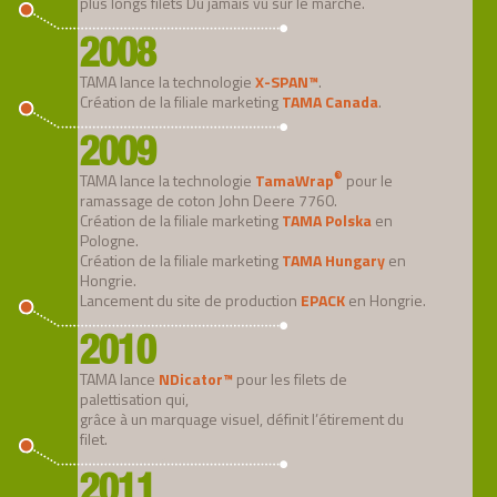
plus longs filets Du jamais vu sur le marché.
2008
TAMA lance la technologie
X-SPAN
™
.
Création de la filiale marketing
TAMA Canada
.
2009
®
TAMA lance la technologie
TamaWrap
pour le
ramassage de coton John Deere 7760.
Création de la filiale marketing
TAMA Polska
en
Pologne.
Création de la filiale marketing
TAMA Hungary
en
Hongrie.
Lancement du site de production
EPACK
en Hongrie.
2010
TAMA lance
NDicator™
pour les filets de
palettisation qui,
grâce à un marquage visuel, définit l’étirement du
filet.
2011