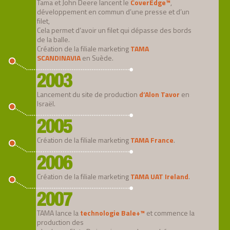
Tama et John Deere lancent le
CoverEdge™
,
développement en commun d’une presse et d’un
filet,
Cela permet d’avoir un filet qui dépasse des bords
de la balle.
Création de la filiale marketing
TAMA
SCANDINAVIA
en Suède.
2003
Lancement du site de production
d’Alon Tavor
en
Israël.
2005
Création de la filiale marketing
TAMA France
.
2006
Création de la filiale marketing
TAMA UAT Ireland
.
2007
TAMA lance la
technologie Bale+™
et commence la
production des