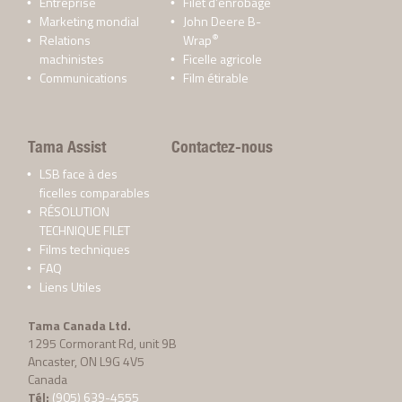
Entreprise
Filet d’enrobage
Marketing mondial
John Deere B-
®
Relations
Wrap
machinistes
Ficelle agricole
Communications
Film étirable
Tama Assist
Contactez-nous
LSB face à des
ficelles comparables
RÉSOLUTION
TECHNIQUE FILET
Films techniques
FAQ
Liens Utiles
Tama Canada Ltd.
1295 Cormorant Rd, unit 9B
Ancaster, ON L9G 4V5
Canada
Tél:
(905) 639-4555