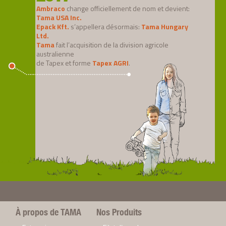
Ambraco
change officiellement de nom et devient:
Tama USA Inc.
Epack Kft.
s’appellera désormais:
Tama Hungary
Ltd.
Tama
fait l’acquisition de la division agricole
australienne
de Tapex et forme
Tapex AGRI
.
À propos de TAMA
Nos Produits