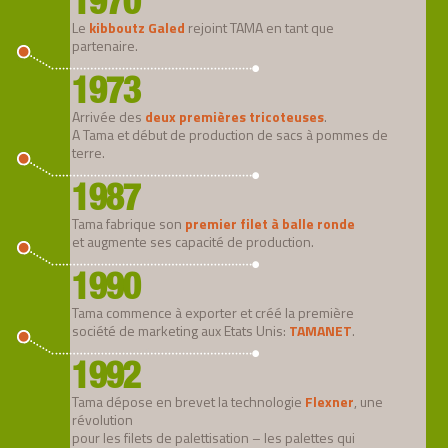
1970
Le
kibboutz Galed
rejoint TAMA en tant que
partenaire.
1973
Arrivée des
deux premières tricoteuses
.
A Tama et début de production de sacs à pommes de
terre.
1987
Tama fabrique son
premier filet à balle ronde
et augmente ses capacité de production.
1990
Tama commence à exporter et créé la première
société de marketing aux Etats Unis:
TAMANET
.
1992
Tama dépose en brevet la technologie
Flexner
, une
révolution
pour les filets de palettisation – les palettes qui