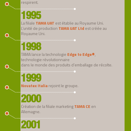
respirent.
1995
La filiale
TAMA UAT
est établie au Royaume Uni.
L’unité de production
TAMA UAT Ltd
est créée au
Royaume Uni.
1998
TAMA lance la technologie
Edge to Edge
®
,
technologie révolutionnaire
dans le monde des produits d’emballage de récolte.
1999
Novatex Italia
rejoint le groupe.
2000
Création de la filiale marketing
TAMA CE
en
Allemagne.
2001