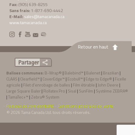
Fax:
(905) 639-8255
Sans frais:
1-877-690-4442
E-Mail:
sales@tamacanada.ca
www.tamacanada.ca
Retour en haut
Partager
Balises communes:
B-Wrap®
|
Balebind™
|
Balenet
|
Brazilian
|
CLAAS
|
Clearfield™
|
CoverEdge™
|
Ecobull™
|
Edge to Edge®
|
Ficelle
agricole
|
Filet d’enrobage de balles
|
Film étirable
|
John Deere
|
Large Square Baler
|
Rollatex Pro
|
Sisal
|
SunFilm
|
Système ZEBRA®
|
TamaTec+™
|
Zebra® System
Politique de confidentialité
Conditions générales de vente
·
·
© 2026
Tama Canada Ltd
. tous droits réservés.