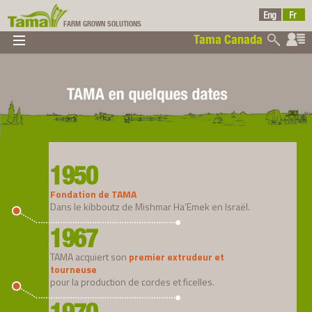
FARM GROWN SOLUTIONS
Tama Canada
▼
▼
▼
Tama Canada
▼
1950
Fondation de TAMA
Dans le kibboutz de Mishmar Ha’Emek en Israël.
Ltd
1967
TAMA acquiert son
premier extrudeur et
tourneuse
pour la production de cordes et ficelles.