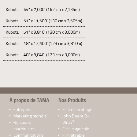
Kubota
64" x 7,000' (162 cm x 2,134m)
Kubota
51" x 11,500' (130 cm x 3,505m)
Kubota
51" x 9,840' (130 cm x 3,000m)
Kubota
48” x 12,500’ (123 cm x 3,810m)
Kubota
48” x 9,840’ (123 cm x 3,000m)
À propos de TAMA
Nos Produits
Entreprise
Filet d’enrobage
Marketing mondial
John Deere B-
®
Relations
Wrap
machinistes
Ficelle agricole
Communications
Film étirable