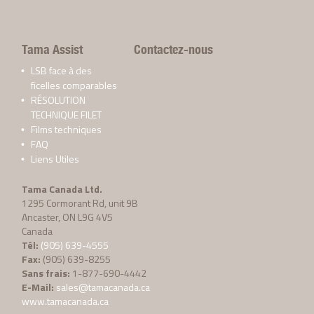
Tama Assist
Contactez-nous
LSB face à des
ficelles comparables
RÉSOLUTION
TECHNIQUE FILET
Films techniques
FAQ
Liens Utiles
Tama Canada Ltd.
1295 Cormorant Rd, unit 9B
Ancaster, ON L9G 4V5
Canada
Tél:
(905) 639-4555
Fax:
(905) 639-8255
Sans frais:
1-877-690-4442
E-Mail:
sales@tamacanada.ca
www.tamacanada.ca