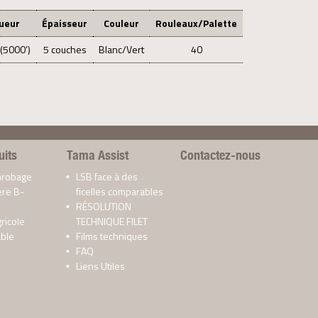
ueur
Épaisseur
Couleur
Rouleaux/Palette
(5000’)
5 couches
Blanc/Vert
40
uits
Tama Assist
Contactez-nous
enrobage
LSB face à des
ere B-
ficelles comparables
RÉSOLUTION
gricole
TECHNIQUE FILET
able
Films techniques
FAQ
Liens Utiles