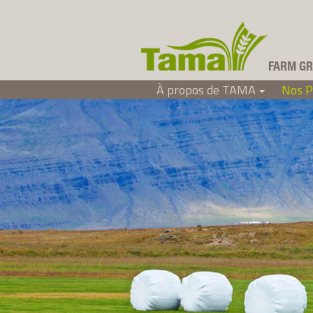
FARM GR
À propos de TAMA
Nos P
Tama Canada Ltd
+