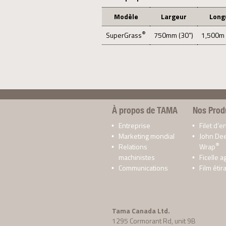
Modèle
Largeur
Long
®
SuperGrass
750mm (30”)
1,500m 
À propos de TAMA
Nos Prod
Entreprise
Filet d’
Marketing mondial
John De
®
Relations
Wrap
machinistes
Ficelle a
Communications
Film étir
Tama Canada Ltd.
1295 Cormorant Rd, unit 9B