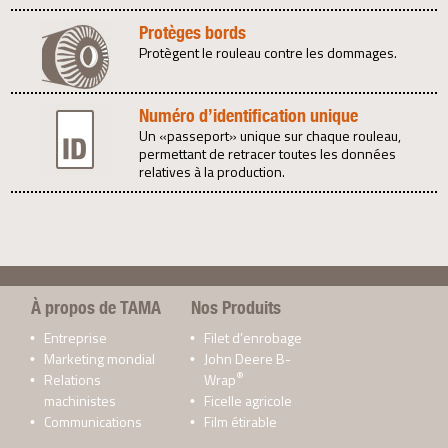
Protèges bords
Protègent le rouleau contre les dommages.
Numéro d’identification unique
Un «passeport» unique sur chaque rouleau,
permettant de retracer toutes les données
relatives à la production.
À propos de TAMA
Nos Produits
Entreprise
Filet d’enrobage
Marketing mondial
John Deere B-
®
Relations
Wrap
machinistes
Ficelle agricole
Communications
Film étirable