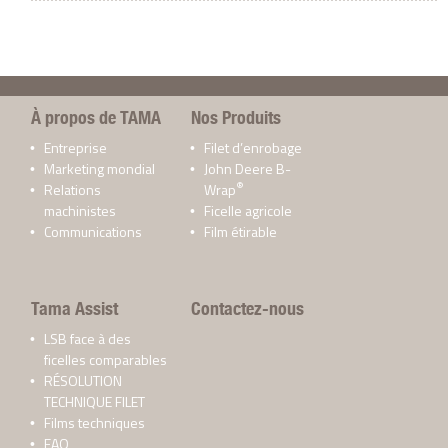
À propos de TAMA
Nos Produits
Entreprise
Filet d’enrobage
Marketing mondial
John Deere B-
®
Relations
Wrap
machinistes
Ficelle agricole
Communications
Film étirable
Tama Assist
Contactez-nous
LSB face à des
ficelles comparables
RÉSOLUTION
TECHNIQUE FILET
Films techniques
FAQ