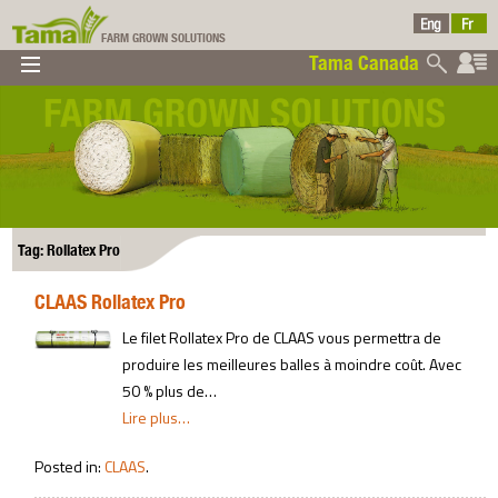
FARM GROWN SOLUTIONS
Tama Canada
▼
▼
▼
Tama Canada
▼
Tag: Rollatex Pro
CLAAS Rollatex Pro
Ltd
Le filet Rollatex Pro de CLAAS vous permettra de
produire les meilleures balles à moindre coût. Avec
50 % plus de…
Lire plus…
Posted in:
CLAAS
.