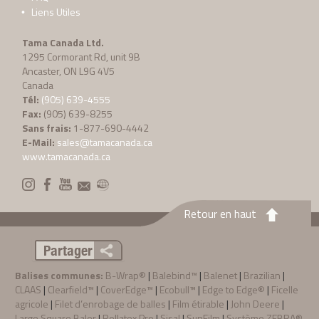
Liens Utiles
Tama Canada Ltd.
1295 Cormorant Rd, unit 9B
Ancaster, ON L9G 4V5
Canada
Tél:
(905) 639-4555
Fax:
(905) 639-8255
Sans frais:
1-877-690-4442
E-Mail:
sales@tamacanada.ca
www.tamacanada.ca
Retour en haut
Partager
Balises communes:
B-Wrap®
|
Balebind™
|
Balenet
|
Brazilian
|
CLAAS
|
Clearfield™
|
CoverEdge™
|
Ecobull™
|
Edge to Edge®
|
Ficelle
agricole
|
Filet d’enrobage de balles
|
Film étirable
|
John Deere
|
Large Square Baler
|
Rollatex Pro
|
Sisal
|
SunFilm
|
Système ZEBRA®