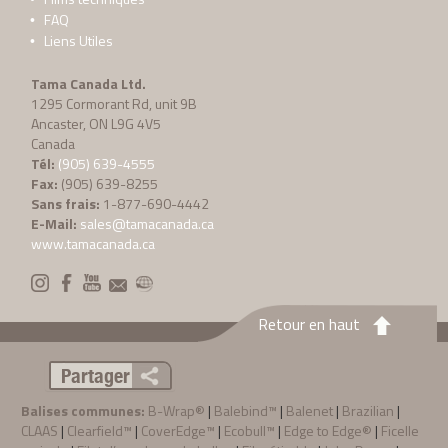
FAQ
Liens Utiles
Tama Canada Ltd.
1295 Cormorant Rd, unit 9B
Ancaster, ON L9G 4V5
Canada
Tél:
(905) 639-4555
Fax:
(905) 639-8255
Sans frais:
1-877-690-4442
E-Mail:
sales@tamacanada.ca
www.tamacanada.ca
Retour en haut
Partager
Balises communes:
B-Wrap®
|
Balebind™
|
Balenet
|
Brazilian
|
CLAAS
|
Clearfield™
|
CoverEdge™
|
Ecobull™
|
Edge to Edge®
|
Ficelle