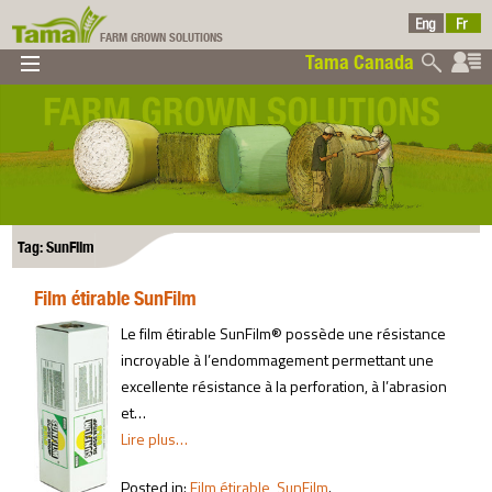
FARM GROWN SOLUTIONS
Tama Canada
▼
▼
▼
Tama Canada
▼
Tag: SunFilm
Film étirable SunFilm
Ltd
Le film étirable SunFilm® possède une résistance
incroyable à l’endommagement permettant une
excellente résistance à la perforation, à l’abrasion
et…
Lire plus…
Posted in:
Film étirable
,
SunFilm
.