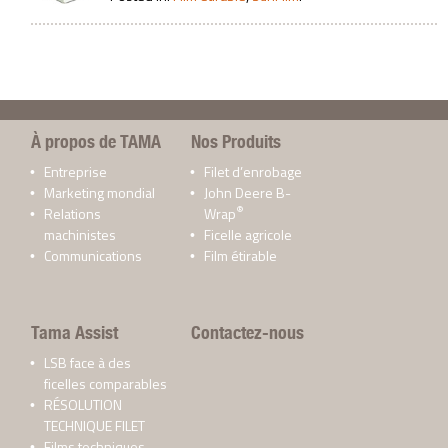
À propos de TAMA
Nos Produits
Entreprise
Filet d’enrobage
Marketing mondial
John Deere B-
®
Relations
Wrap
machinistes
Ficelle agricole
Communications
Film étirable
Tama Assist
Contactez-nous
LSB face à des
ficelles comparables
RÉSOLUTION
TECHNIQUE FILET
Films techniques