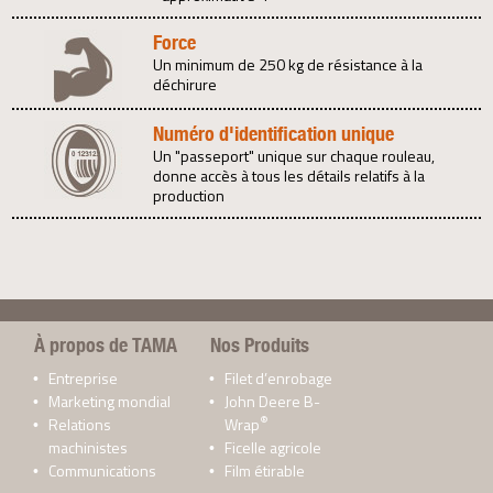
Force
Un minimum de 250 kg de résistance à la
déchirure
Numéro d'identification unique
Un "passeport" unique sur chaque rouleau,
donne accès à tous les détails relatifs à la
production
À propos de TAMA
Nos Produits
Entreprise
Filet d’enrobage
Marketing mondial
John Deere B-
®
Relations
Wrap
machinistes
Ficelle agricole
Communications
Film étirable