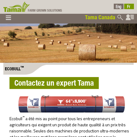
FARM GROWN SOLUTIONS
Tama Canada
▼
▼
▼
Tama Canada
▼
™
ECOBULL
Contactez un expert Tama
Ltd
™
Ecobull
a été mis au point pour tous les entrepreneurs et
agriculteurs qui exigent un produit de haute qualité à un prix très
raisonnable. Seules des machines de production ultra-modernes
et les meilleures matières premières sont utilisées pour la