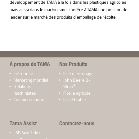
développement de TAMA à la fois dans les plastiques agricoles
mais aussi dans le machinisme, confère à TAMA une position de
leader sur le marché des produits d’emballage de récolte.
À propos de TAMA
Nos Produits
Entreprise
Filet d’enrobage
Marketing mondial
John Deere B-
®
Relations
Wrap
machinistes
Ficelle agricole
Communications
Film étirable
Tama Assist
Contactez-nous
LSB face à des