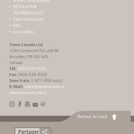
ficelles comparables
RÉSOLUTION
TECHNIQUE FILET
Films techniques
FAQ
Liens Utiles
Tama Canada Ltd.
1295 Cormorant Rd, unit 9B
Ancaster, ON L9G 4V5
Canada
Tél:
(905) 639-4555
Fax:
(905) 639-8255
Sans frais:
1-877-690-4442
E-Mail:
sales@tamacanada.ca
www.tamacanada.ca
Retour en haut
Partager