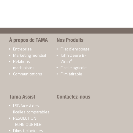
À propos de TAMA
Nos Produits
Entreprise
Filet d’enrobage
Marketing mondial
John Deere B-
®
Relations
Wrap
machinistes
Ficelle agricole
Communications
Film étirable
Tama Assist
Contactez-nous
LSB face à des
ficelles comparables
RÉSOLUTION
TECHNIQUE FILET
Films techniques