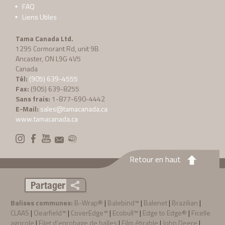
FAQ
Liens Utiles
Tama Canada Ltd.
1295 Cormorant Rd, unit 9B
Ancaster, ON L9G 4V5
Canada
Tél:
(905) 639-4555
Fax:
(905) 639-8255
Sans frais:
1-877-690-4442
E-Mail:
sales@tamacanada.ca
www.tamacanada.ca
Retour en haut
Partager
Balises communes:
B-Wrap®
|
Balebind™
|
Balenet
|
Brazilian
|
CLAAS
|
Clearfield™
|
CoverEdge™
|
Ecobull™
|
Edge to Edge®
|
Ficelle
agricole
|
Filet d’enrobage de balles
|
Film étirable
|
John Deere
|