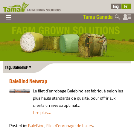
FARM GROWN SOLUTIONS
Tama Canada
▼
▼
▼
Tama Canada
▼
Tag: Balebind™
BaleBind Netwrap
Ltd
Le filet d’enrobage Balebind est fabriqué selon les
plus hauts standards de qualité, pour offrir aux
clients un niveau optimal…
Lire plus…
Posted in:
BaleBind
,
Filet d’enrobage de balles
.