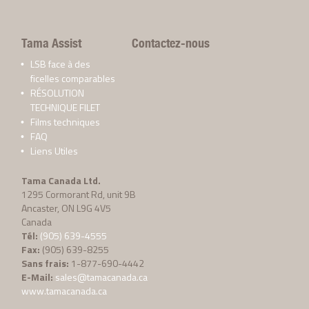
Tama Assist
Contactez-nous
LSB face à des
ficelles comparables
RÉSOLUTION
TECHNIQUE FILET
Films techniques
FAQ
Liens Utiles
Tama Canada Ltd.
1295 Cormorant Rd, unit 9B
Ancaster, ON L9G 4V5
Canada
Tél:
(905) 639-4555
Fax:
(905) 639-8255
Sans frais:
1-877-690-4442
E-Mail:
sales@tamacanada.ca
www.tamacanada.ca