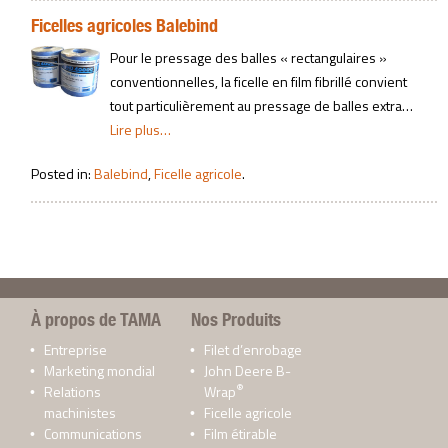
Ficelles agricoles Balebind
Pour le pressage des balles « rectangulaires »
conventionnelles, la ficelle en film fibrillé convient
tout particulièrement au pressage de balles extra…
Lire plus…
Posted in:
Balebind
,
Ficelle agricole
.
À propos de TAMA
Nos Produits
Entreprise
Filet d’enrobage
Marketing mondial
John Deere B-
®
Relations
Wrap
machinistes
Ficelle agricole
Communications
Film étirable